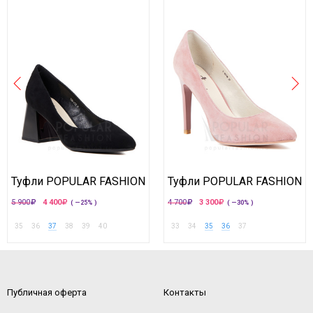
Туфли POPULAR FASHION
Туфли POPULAR FASHION
5 900
4 400
4 700
3 300
( —25% )
( —30% )
35
36
37
38
39
40
33
34
35
36
37
Публичная оферта
Контакты