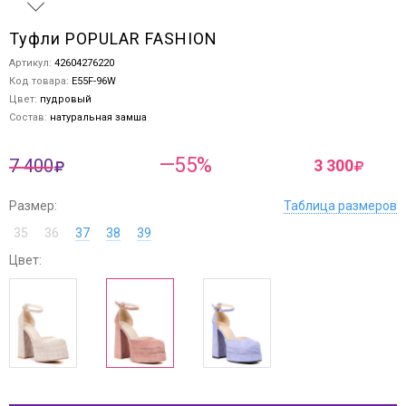
Туфли POPULAR FASHION
Артикул:
42604276220
Код товара:
E55F-96W
Цвет:
пудровый
Состав:
натуральная замша
—55%
7 400
3 300
Размер:
Таблица размеров
35
36
37
38
39
Цвет: