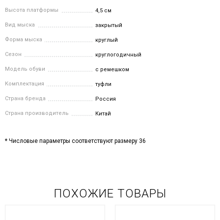
Высота платформы
4,5 см
Вид мыска
закрытый
Форма мыска
круглый
Сезон
круглогодичный
Модель обуви
с ремешком
Комплектация
туфли
Страна бренда
Россия
Страна производитель
Китай
* Числовые параметры соответствуют размеру 36
ПОХОЖИЕ ТОВАРЫ