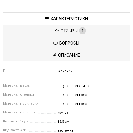
ХАРАКТЕРИСТИКИ
ОТЗЫВЫ
1
ВОПРОСЫ
ОПИСАНИЕ
Пол
женский
Материал верха
натуральная замша
Материал стельки
натуральная кожа
Материал подкладки
натуральная кожа
Материал подошвы
каучук
Высота каблука
12.5 см
Вид застежки
застёжка