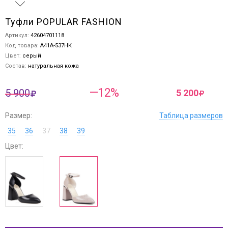
Туфли POPULAR FASHION
Артикул:
42604701118
Код товара:
A41A-537HK
Цвет:
серый
Состав:
натуральная кожа
—12%
5 900
5 200
Размер:
Таблица размеров
35
36
37
38
39
Цвет: