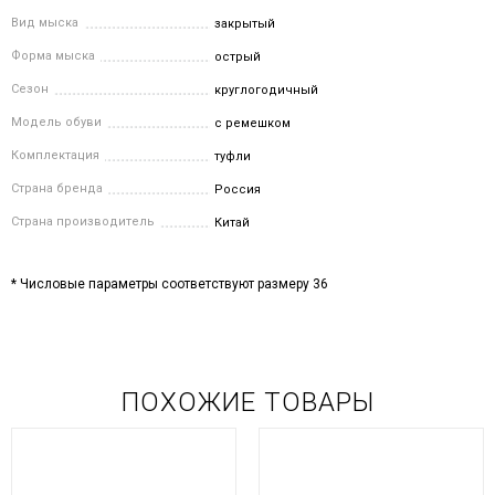
Вид мыска
закрытый
Форма мыска
острый
Сезон
круглогодичный
Модель обуви
с ремешком
Комплектация
туфли
Страна бренда
Россия
Страна производитель
Китай
* Числовые параметры соответствуют размеру 36
ПОХОЖИЕ ТОВАРЫ