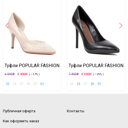
Туфли POPULAR FASHION
Туфли POPULAR FASHION
6 500
5 400
7 300
5 500
( —17% )
( —25% )
35
36
37
38
39
40
35
36
37
38
39
Публичная оферта
Контакты
Как оформить заказ