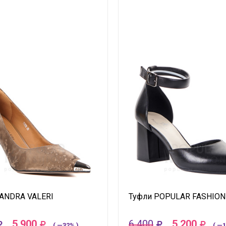
ANDRA VALERI
Туфли POPULAR FASHION
5 900
6 400
5 200
( —32% )
( —1