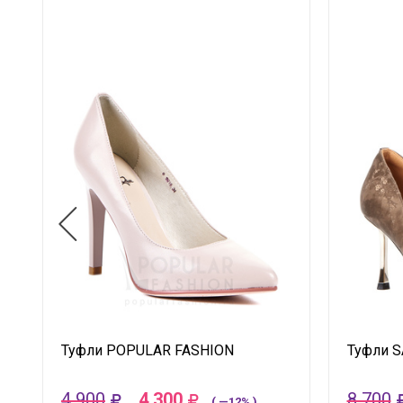
Туфли POPULAR FASHION
Туфли S
4 900
4 300
8 700
( —12% )