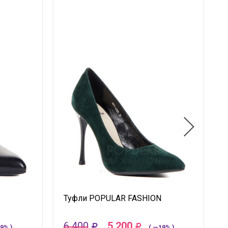
Туфли POPULAR FASHION
6 400
5 200
9% )
( —19% )