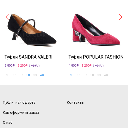
Туфли SANDRA VALERI
Туфли POPULAR FASHION
8 800
6 200
4 800
2 200
( —30% )
( —54% )
35
36
37
38
39
40
35
36
37
38
39
40
Публичная оферта
Контакты
Как оформить заказ
О нас