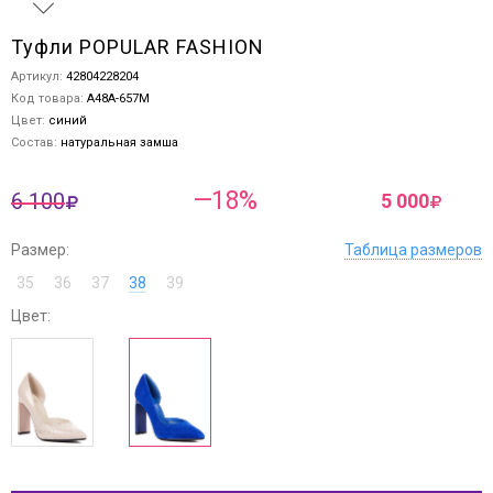
Туфли POPULAR FASHION
Артикул:
42804228204
Код товара:
A48A-657M
Цвет:
синий
Состав:
натуральная замша
—18%
6 100
5 000
Размер:
Таблица размеров
35
36
37
38
39
Цвет: