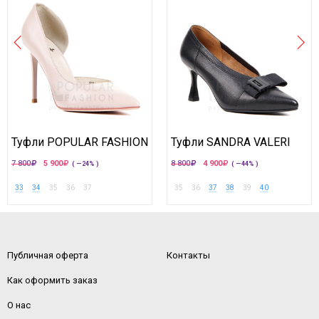
Туфли POPULAR FASHION
Туфли SANDRA VALERI
7 800
5 900
8 800
4 900
( —24% )
( —44% )
33
34
35
36
37
35
36
37
38
39
40
Публичная оферта
Контакты
Как оформить заказ
О нас