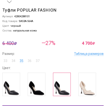
Туфли POPULAR FASHION
Артикул:
42804288101
Код товара:
SA53A-564A
Цвет:
черный
Состав:
натуральная кожа
—27%
6 400
4 700
Размер:
Таблица размеров
33
34
35
36
37
Цвет: