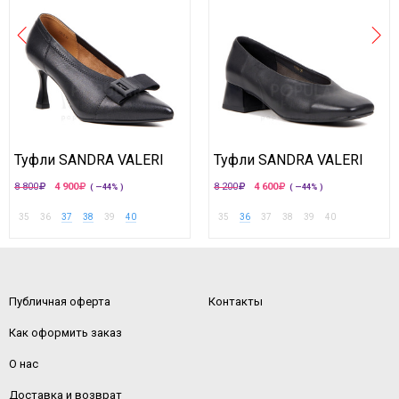
Туфли SANDRA VALERI
Туфли SANDRA VALERI
8 800
4 900
8 200
4 600
( —44% )
( —44% )
35
36
37
38
39
40
35
36
37
38
39
40
Публичная оферта
Контакты
Как оформить заказ
О нас
Доставка и возврат