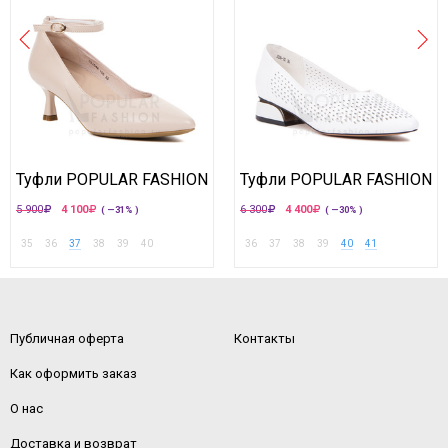
Туфли POPULAR FASHION
Туфли POPULAR FASHION
5 900
4 100
6 300
4 400
( —31% )
( —30% )
35
36
37
38
39
40
36
37
38
39
40
41
Публичная оферта
Контакты
Как оформить заказ
О нас
Доставка и возврат