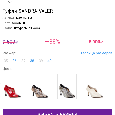
Туфли SANDRA VALERI
Артикул:
42504897108
Цвет:
бежевый
Состав:
натуральная кожа
—38%
9 500
5 900
Размер:
Таблица размеров
35
36
37
38
39
40
Цвет:
next
ev
ВЫБРАТЬ РАЗМЕР