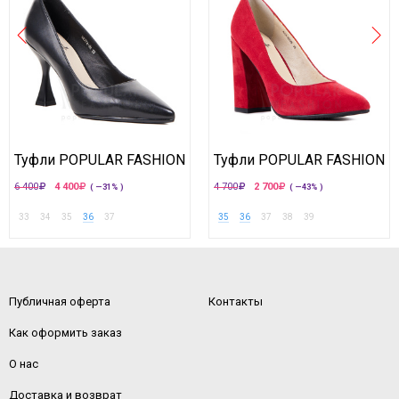
Туфли POPULAR FASHION
Туфли POPULAR FASHION
6 400
4 400
4 700
2 700
( —31% )
( —43% )
33
34
35
36
37
35
36
37
38
39
Публичная оферта
Контакты
Как оформить заказ
О нас
Доставка и возврат