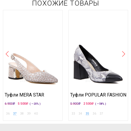
ПОХОЖИЕ ТОВАРЫ
Туфли MERA STAR
Туфли POPULAR FASHION
6 900
5 500
5 900
2 500
( —20% )
( —58% )
36
37
38
39
40
33
34
35
36
37