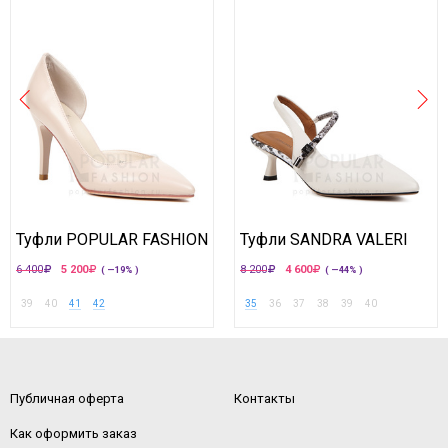
Туфли POPULAR FASHION
Туфли SANDRA VALERI
6 400
5 200
8 200
4 600
( —19% )
( —44% )
39
40
41
42
35
36
37
38
39
40
Публичная оферта
Контакты
Как оформить заказ