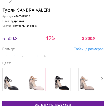
Туфли SANDRA VALERI
Артикул:
42603495120
Цвет:
пудровый
Состав:
натуральная кожа
—42%
6 500
3 800
Размер:
Таблица размеров
35
36
37
38
39
40
Цвет:
ev
next
ВЫБРАТЬ РАЗМЕР