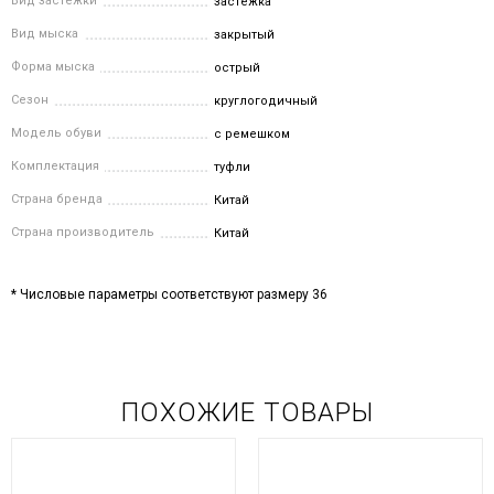
Вид застежки
застёжка
Вид мыска
закрытый
Форма мыска
острый
Сезон
круглогодичный
Модель обуви
с ремешком
Комплектация
туфли
Страна бренда
Китай
Страна производитель
Китай
* Числовые параметры соответствуют размеру 36
ПОХОЖИЕ ТОВАРЫ