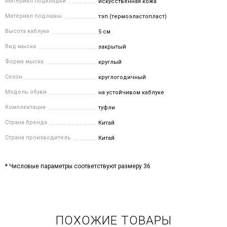
Материал подкладки
искусственная кожа
Материал подошвы
тэп (термоэластопласт)
Высота каблука
5 см
Вид мыска
закрытый
Форма мыска
круглый
Сезон
круглогодичный
Модель обуви
на устойчивом каблуке
Комплектация
туфли
Страна бренда
Китай
Страна производитель
Китай
* Числовые параметры соответствуют размеру 36
ПОХОЖИЕ ТОВАРЫ