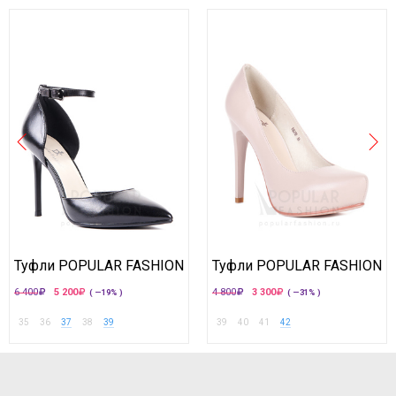
Туфли POPULAR FASHION
Туфли POPULAR FASHION
6 400
5 200
4 800
3 300
( —19% )
( —31% )
35
36
37
38
39
39
40
41
42