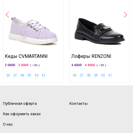
Кеды CVMARTANNI
Лоферы RENZONI
3 000
3 000
4 400
4 400
( —0% )
( —0% )
36
37
38
39
40
41
36
37
38
39
40
41
Публичная оферта
Контакты
Как оформить заказ
О нас