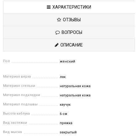
ХАРАКТЕРИСТИКИ
ОТЗЫВЫ
ВОПРОСЫ
ОПИСАНИЕ
Пол
женский
Материал верха
лак
Материал стельки
натуральная кожа
Материал подкладки
натуральная кожа
Материал подошвы
каучук
Высота каблука
6 см
Вид застежки
пряжка
Вид мыска
закрытый