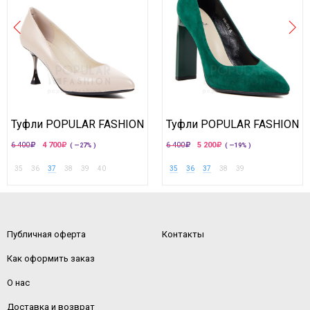
Туфли POPULAR FASHION
Туфли POPULAR FASHION
6 400
4 700
6 400
5 200
( —27% )
( —19% )
35
36
37
38
39
40
35
36
37
38
39
Публичная оферта
Контакты
Как оформить заказ
О нас
Доставка и возврат