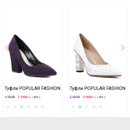
Туфли POPULAR FASHION
Туфли POPULAR FASHION
4 900
3 300
5 900
4 400
( —33% )
( —25% )
35
36
37
38
39
40
35
36
37
38
39