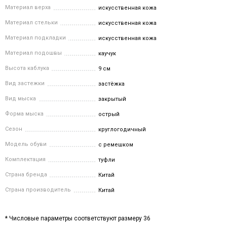
Материал верха
искусственная кожа
Материал стельки
искусственная кожа
Материал подкладки
искусственная кожа
Материал подошвы
каучук
Высота каблука
9 см
Вид застежки
застёжка
Вид мыска
закрытый
Форма мыска
острый
Сезон
круглогодичный
Модель обуви
с ремешком
Комплектация
туфли
Страна бренда
Китай
Страна производитель
Китай
* Числовые параметры соответствуют размеру 36