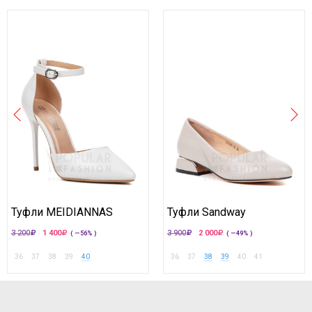
Туфли MEIDIANNAS
Туфли Sandway
3 200
1 400
3 900
2 000
( —56% )
( —49% )
36
37
38
39
40
36
37
38
39
40
41