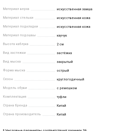
Материал верха
искусственная замша
Материал стельки
искусственная кожа
Материал подкладки
искусственная кожа
Материал подошвы
каучук
Высота каблука
2 см
Вид застежки
застёжка
Вид мыска
закрытый
Форма мыска
острый
Сезон
круглогодичный
Модель обуви
с ремешком
Комплектация
туфли
Страна бренда
Китай
Страна производитель
Китай
* Числовые параметры соответствуют размеру 36