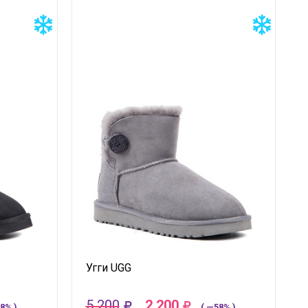
Угги UGG
5 200
2 200
8% )
( —58% )