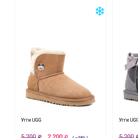
Угги UGG
Угги UG
5 200
2 200
5 200
( —58% )