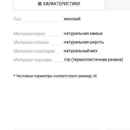
ХАРАКТЕРИСТИКИ
женский
Пол
натуральная замша
Материал верха
натуральная шерсть
Материал стельки
натуральный мех
Материал подкладки
тпр (термопластичная резина)
Материал подошвы
* Числовые параметры соответствуют размеру 36