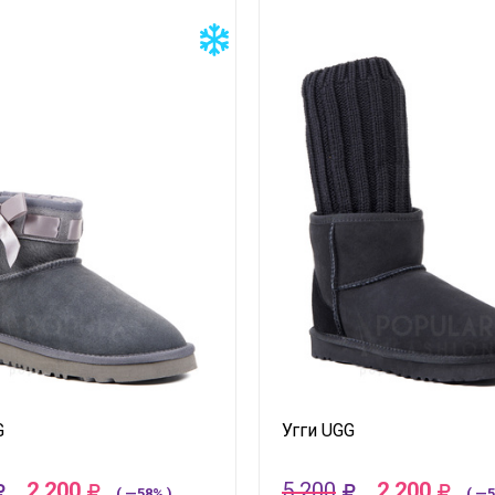
G
Угги UGG
2 200
5 200
2 200
( —58% )
( —5