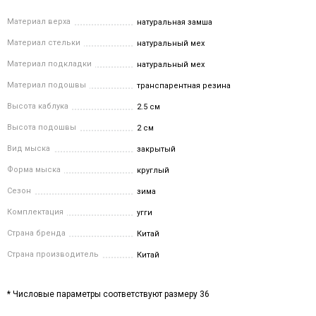
Материал верха
натуральная замша
Материал стельки
натуральный мех
Материал подкладки
натуральный мех
Материал подошвы
транспарентная резина
Высота каблука
2.5 см
Высота подошвы
2 см
Вид мыска
закрытый
Форма мыска
круглый
Сезон
зима
Комплектация
угги
Страна бренда
Китай
Страна производитель
Китай
* Числовые параметры соответствуют размеру 36