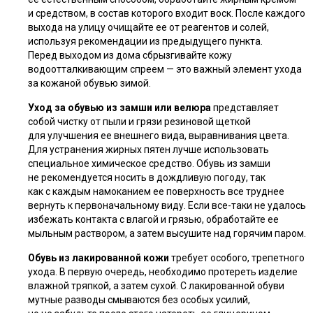
и средством, в состав которого входит воск. После каждого
выхода на улицу очищайте ее от реагентов и солей,
используя рекомендации из предыдущего пункта.
Перед выходом из дома сбрызгивайте кожу
водоотталкивающим спреем — это важный элемент ухода
за кожаной обувью зимой.
Уход за обувью
из замши или велюра
представляет
собой чистку от пыли и грязи резиновой щеткой
для улучшения ее внешнего вида, выравнивания цвета.
Для устранения жирных пятен лучше использовать
специальное химическое средство. Обувь из замши
не рекомендуется носить в дождливую погоду, так
как с каждым намоканием ее поверхность все труднее
вернуть к первоначальному виду. Если все-таки не удалось
избежать контакта с влагой и грязью, обработайте ее
мыльным раствором, а затем высушите над горячим паром.
Обувь из лакированной кожи
требует особого, трепетного
ухода. В первую очередь, необходимо протереть изделие
влажной тряпкой, а затем сухой. С лакированной обуви
мутные разводы смываются без особых усилий,