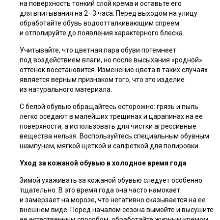
на поверхность тонкий слой крема и оставьте его
для впитывания на 2–3 часа. Перед выходом на улицу
обработайте обувь водоотталкивающим спреем
и отполируйте до появления характерного блеска.
Учитывайте, что цветная пара обуви потемнеет
под воздействием влаги, но после высыхания «родной»
оттенок восстановится. Изменение цвета в таких случаях
является верным признаком того, что это изделие
из натурального материала.
С белой обувью обращайтесь осторожно: грязь и пыль
легко оседают в малейших трещинах и царапинах на ее
поверхности, а использовать для чистки агрессивные
вещества нельзя. Воспользуйтесь специальным обувным
шампунем, мягкой щеткой и салфеткой для полировки.
Уход за кожаной обувью в холодное время года
Зимой ухаживать за кожаной обувью следует особенно
тщательно. В это время года она часто намокает
и замерзает на морозе, что негативно сказывается на ее
внешнем виде. Перед началом сезона вымойте и высушите
ее естественным способом, обработайте жирным кремом