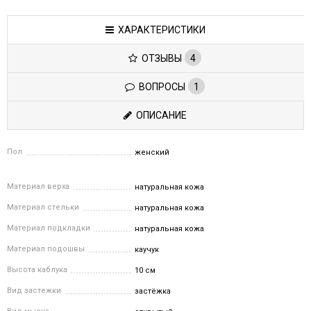
ХАРАКТЕРИСТИКИ
ОТЗЫВЫ
4
ВОПРОСЫ
1
ОПИСАНИЕ
Пол
женский
Материал верха
натуральная кожа
Материал стельки
натуральная кожа
Материал подкладки
натуральная кожа
Материал подошвы
каучук
Высота каблука
10 см
Вид застежки
застёжка