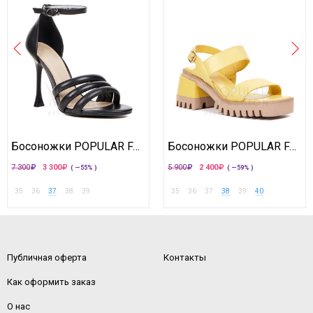
Босоножки POPULAR FASHION
Босоножки POPULAR FASHION
7 300
3 300
5 900
2 400
( —55% )
( —59% )
35
36
37
38
39
35
36
37
38
39
40
Публичная оферта
Контакты
Как оформить заказ
О нас