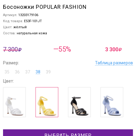
Босоножки POPULAR FASHION
Артикул:
13203179106
Код товара:
E53F-101JT
Цвет:
жёлтый
Состав:
натуральная кожа
—55%
7 300
3 300
Размер:
Таблица размеров
35
36
37
38
39
Цвет:
ВЫБРАТЬ РАЗМЕР