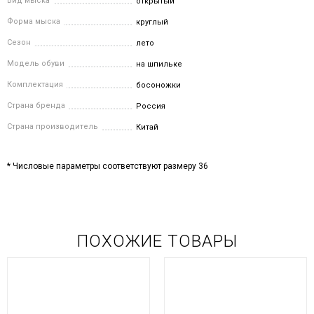
Вид мыска
открытый
Форма мыска
круглый
Сезон
лето
Модель обуви
на шпильке
Комплектация
босоножки
Страна бренда
Россия
Страна производитель
Китай
* Числовые параметры соответствуют размеру 36
ПОХОЖИЕ ТОВАРЫ