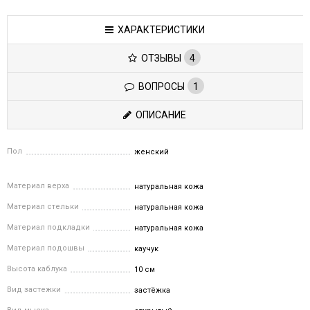
ХАРАКТЕРИСТИКИ
ОТЗЫВЫ
4
ВОПРОСЫ
1
ОПИСАНИЕ
Пол
женский
Материал верха
натуральная кожа
Материал стельки
натуральная кожа
Материал подкладки
натуральная кожа
Материал подошвы
каучук
Высота каблука
10 см
Вид застежки
застёжка