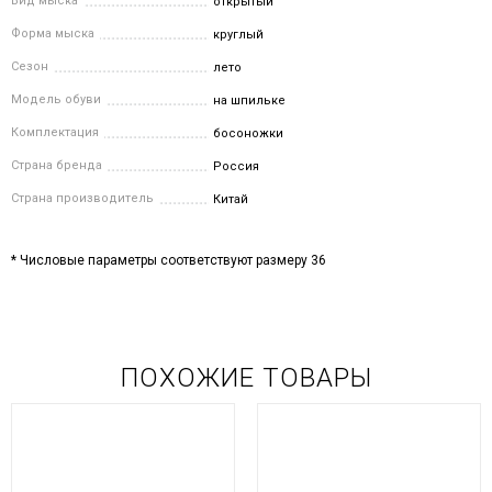
Вид мыска
открытый
Форма мыска
круглый
Сезон
лето
Модель обуви
на шпильке
Комплектация
босоножки
Страна бренда
Россия
Страна производитель
Китай
* Числовые параметры соответствуют размеру 36
ПОХОЖИЕ ТОВАРЫ