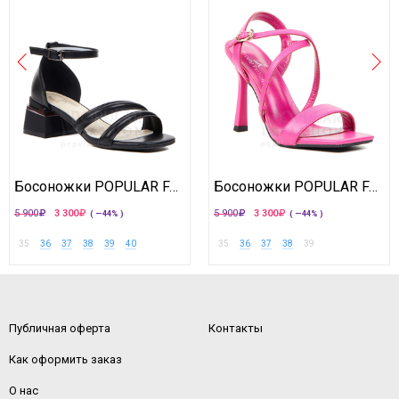
Босоножки POPULAR FASHION
Босоножки POPULAR FASHION
5 900
3 300
5 900
3 300
( —44% )
( —44% )
35
36
37
38
39
40
35
36
37
38
39
Публичная оферта
Контакты
Как оформить заказ
О нас