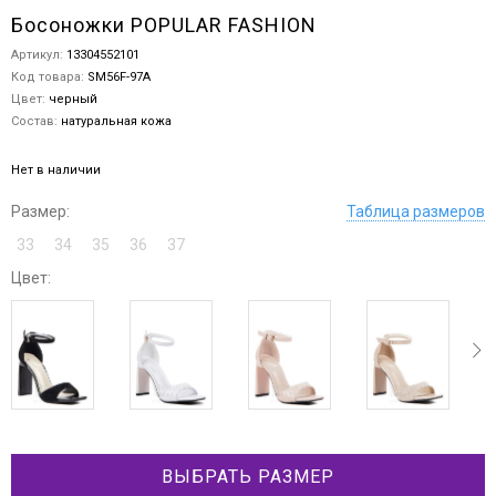
Босоножки POPULAR FASHION
Артикул:
13304552101
Код товара:
SM56F-97A
Цвет:
черный
Состав:
натуральная кожа
Нет в наличии
Размер:
Таблица размеров
33
34
35
36
37
Цвет:
ev
next
ВЫБРАТЬ РАЗМЕР