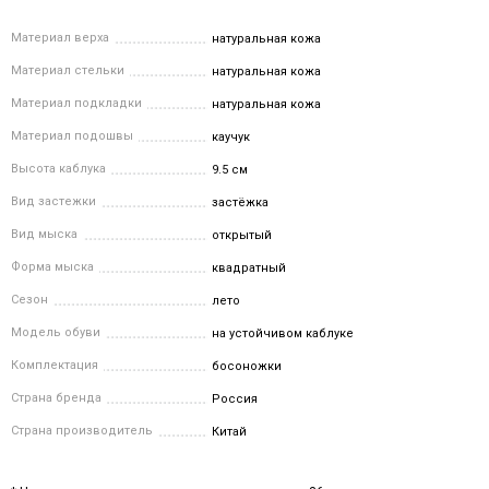
Материал верха
натуральная кожа
Материал стельки
натуральная кожа
Материал подкладки
натуральная кожа
Материал подошвы
каучук
Высота каблука
9.5 см
Вид застежки
застёжка
Вид мыска
открытый
Форма мыска
квадратный
Сезон
лето
Модель обуви
на устойчивом каблуке
Комплектация
босоножки
Страна бренда
Россия
Страна производитель
Китай