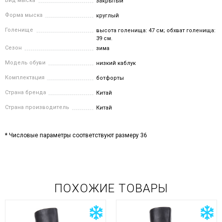
Вид мыска
закрытый
Форма мыска
круглый
Голенище
высота голенища: 47 см; обхват голенища:
39 см.
Сезон
зима
Модель обуви
низкий каблук
Комплектация
ботфорты
Страна бренда
Китай
Страна производитель
Китай
* Числовые параметры соответствуют размеру 36
ПОХОЖИЕ ТОВАРЫ