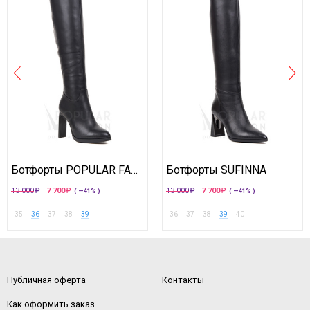
Ботфорты POPULAR FASHION
Ботфорты SUFINNA
13 000
7 700
13 000
7 700
( —41% )
( —41% )
35
36
37
38
39
36
37
38
39
40
Публичная оферта
Контакты
Как оформить заказ