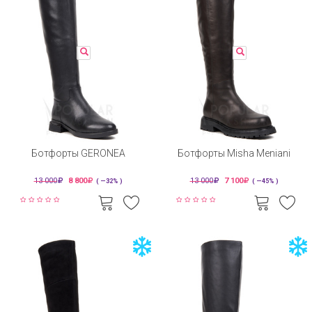
Ботфорты GERONEA
Ботфорты Misha Meniani
13 000
8 800
13 000
7 100
( —32% )
( —45% )