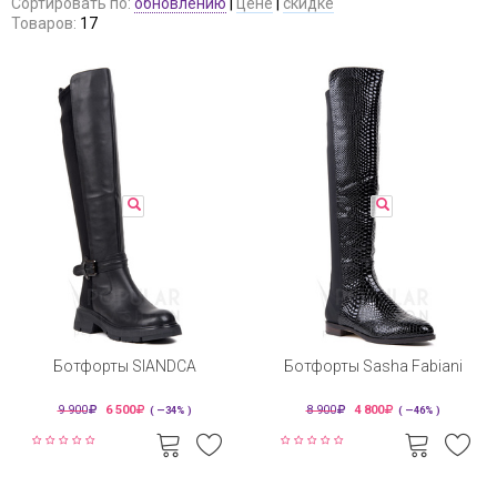
Сортировать по:
обновлению
|
цене
|
скидке
Товаров:
17
Ботфорты SIANDCA
Ботфорты Sasha Fabiani
9 900
6 500
8 900
4 800
( —34% )
( —46% )