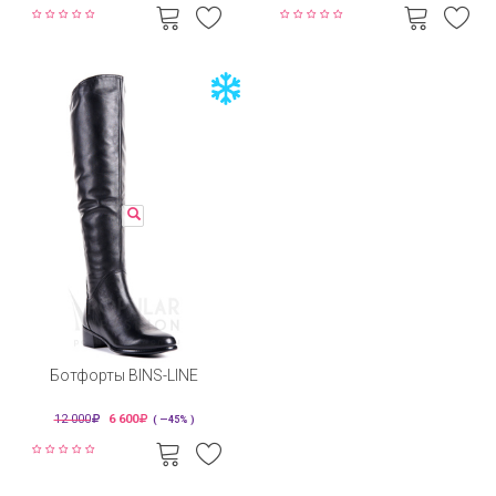
Ботфорты BINS-LINE
12 000
6 600
( —45% )