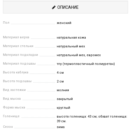
ОПИСАНИЕ
Пол
женский
Материал верха
натуральная кожа
Материал стельки
натуральный мех
Материал подкладки
натуральный мех, евромех
Материал подошвы
тпу (термопластичный полиуретан)
Высота каблука
4 см
Высота подошвы
2 см
Вид застежки
молния
Вид мыска
закрытый
Форма мыска
круглый
Голенище
высота голенища: 43 см; обхват голенища:
39 см.
Сезон
зима