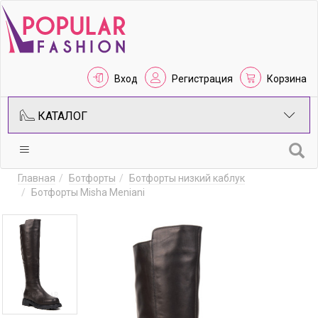
Вход
Регистрация
Корзина
КАТАЛОГ
Главная
Ботфорты
Ботфорты низкий каблук
Ботфорты Misha Meniani