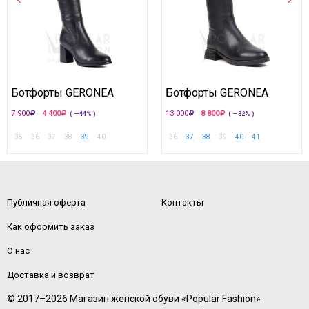
Ботфорты GERONEA
Ботфорты GERONEA
7 900
4 400
13 000
8 800
( —44% )
( —32% )
35
36
37
38
39
40
36
37
38
39
40
41
Публичная оферта
Контакты
Как оформить заказ
О нас
Доставка и возврат
© 2017–2026 Магазин женской обуви «Popular Fashion»