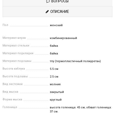
ВОПРОСЫ
ОПИСАНИЕ
Пол
женский
Материал верха
комбинированный
Материал стельки
байка
Материал подкладки
байка
Материал подошвы
тпу (термопластичный полиуретан)
Высота каблука
5.5 см
Высота подошвы
2.5 см
Вид застежки
молния
Вид мыска
закрытый
Форма мыска
круглый
Голенище
высота голенища: 45 см; обхват голенища:
37 см.