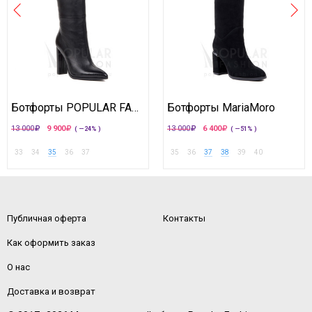
Ботфорты POPULAR FASHION
Ботфорты MariaMoro
13 000
9 900
13 000
6 400
( —24% )
( —51% )
33
34
35
36
37
35
36
37
38
39
40
Публичная оферта
Контакты
Как оформить заказ
О нас
Доставка и возврат