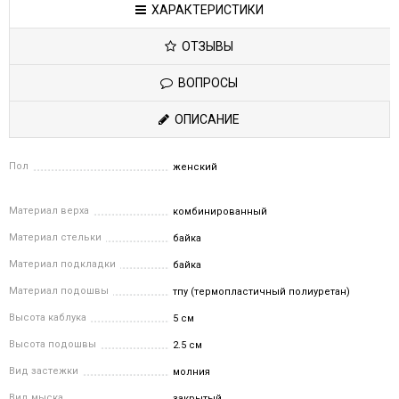
ХАРАКТЕРИСТИКИ
ОТЗЫВЫ
ВОПРОСЫ
ОПИСАНИЕ
Пол
женский
Материал верха
комбинированный
Материал стельки
байка
Материал подкладки
байка
Материал подошвы
тпу (термопластичный полиуретан)
Высота каблука
5 см
Высота подошвы
2.5 см
Вид застежки
молния
Вид мыска
закрытый