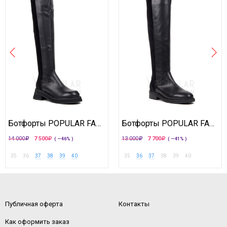
Ботфорты POPULAR FASHION
Ботфорты POPULAR FASHION
14 000
7 500
13 000
7 700
( —46% )
( —41% )
35
36
37
38
39
40
35
36
37
38
39
40
Публичная оферта
Контакты
Как оформить заказ