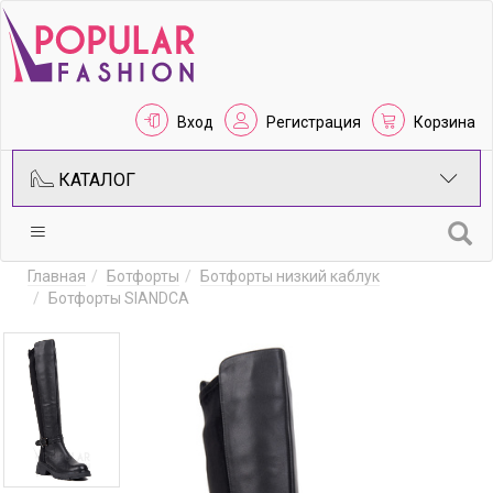
Вход
Регистрация
Корзина
КАТАЛОГ
Главная
Ботфорты
Ботфорты низкий каблук
Ботфорты SIANDCA