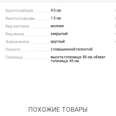
4.5 см
Высота каблука
1.5 см
Высота подошвы
молния
Вид застежки
закрытый
Вид мыска
круглый
Форма мыска
с повышенной полнотой
Полнота
высота голенища: 46 см; обхват
Голенище
голенища: 45 см.
ПОХОЖИЕ ТОВАРЫ