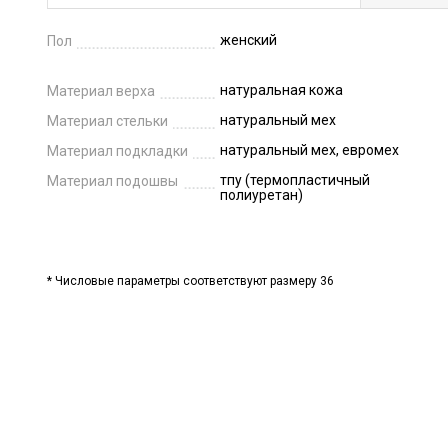
женский
Пол
натуральная кожа
Материал верха
натуральный мех
Материал стельки
натуральный мех, евромех
Материал подкладки
тпу (термопластичный
Материал подошвы
полиуретан)
* Числовые параметры соответствуют размеру 36