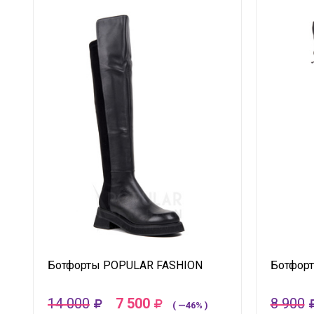
Ботфорты POPULAR FASHION
Ботфор
14 000
7 500
8 900
( —46% )