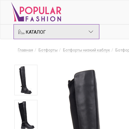
КАТАЛОГ
Главная
Ботфорты
Ботфорты низкий каблук
Ботфо