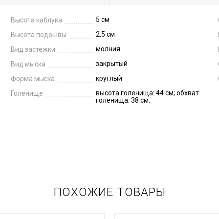
5 см
Высота каблука
2.5 см
Высота подошвы
молния
Вид застежки
закрытый
Вид мыска
круглый
Форма мыска
высота голенища: 44 см; обхват
Голенище
голенища: 38 см.
ПОХОЖИЕ ТОВАРЫ