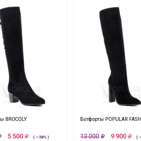
ты BROCOLY
Ботфорты POPULAR FAS
5 500
13 000
9 900
( —38% )
( 