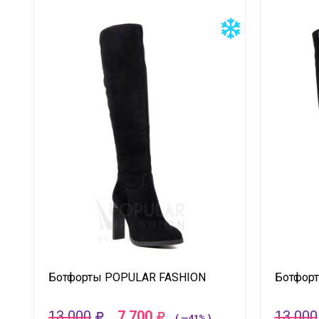
Ботфорты POPULAR FASHION
Ботфор
13 000
7 700
13 000
( —41% )