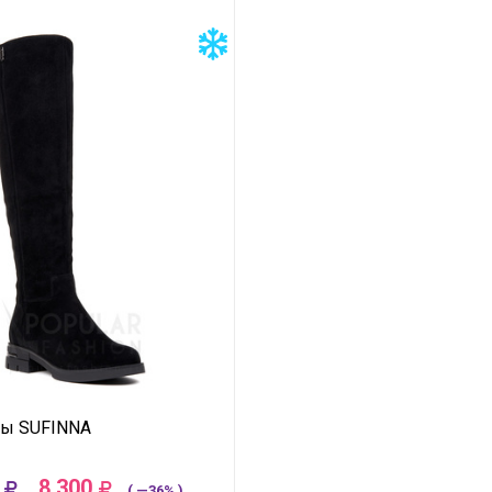
ты SUFINNA
8 300
( —36% )