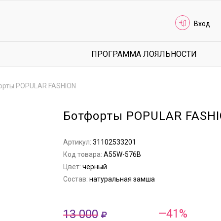
Вход
ПРОГРАММА ЛОЯЛЬНОСТИ
орты POPULAR FASHION
Ботфорты POPULAR FASH
Артикул:
31102533201
Код товара:
A55W-576B
Цвет:
черный
Состав:
натуральная замша
13 000
—41%