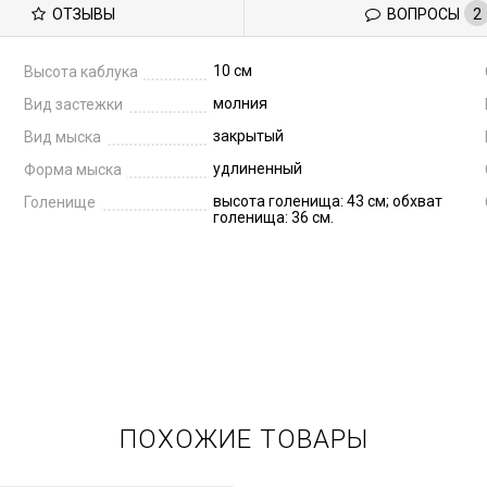
ОТЗЫВЫ
ВОПРОСЫ
2
10 см
Высота каблука
молния
Вид застежки
закрытый
Вид мыска
удлиненный
Форма мыска
высота голенища: 43 см; обхват
Голенище
голенища: 36 см.
ПОХОЖИЕ ТОВАРЫ