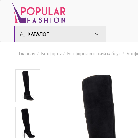
КАТАЛОГ
Главная
Ботфорты
Ботфорты высокий каблук
Ботф