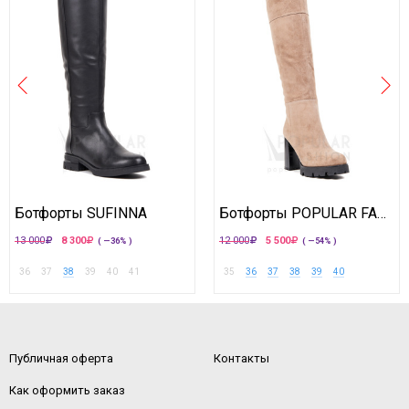
Ботфорты SUFINNA
Ботфорты POPULAR FASHION
13 000
8 300
12 000
5 500
( —36% )
( —54% )
36
37
38
39
40
41
35
36
37
38
39
40
Публичная оферта
Контакты
Как оформить заказ