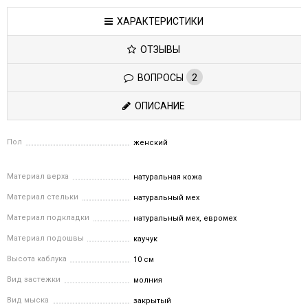
ХАРАКТЕРИСТИКИ
ОТЗЫВЫ
ВОПРОСЫ
2
ОПИСАНИЕ
Пол
женский
Материал верха
натуральная кожа
Материал стельки
натуральный мех
Материал подкладки
натуральный мех, евромех
Материал подошвы
каучук
Высота каблука
10 см
Вид застежки
молния
Вид мыска
закрытый