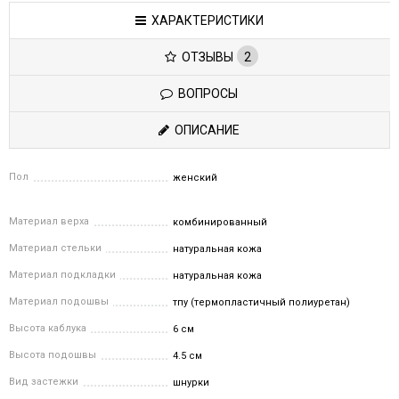
ХАРАКТЕРИСТИКИ
ОТЗЫВЫ
2
ВОПРОСЫ
ОПИСАНИЕ
Пол
женский
Материал верха
комбинированный
Материал стельки
натуральная кожа
Материал подкладки
натуральная кожа
Материал подошвы
тпу (термопластичный полиуретан)
Высота каблука
6 см
Высота подошвы
4.5 см
Вид застежки
шнурки