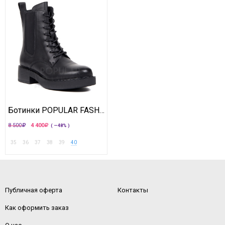
Ботинки POPULAR FASHION
8 500
4 400
( —48% )
35
36
37
38
39
40
Публичная оферта
Контакты
Как оформить заказ