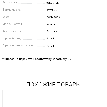
Вид мыска
закрытый
Форма мыска
круглый
Сезон
демисезон
Модель обуви
низкие
Комплектация
ботинки
Страна бренда
Китай
Страна производитель
Китай
* Числовые параметры соответствуют размеру 36
ПОХОЖИЕ ТОВАРЫ