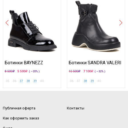
Ботинки BAYNEZZ
Ботинки SANDRA VALERI
8 500
5 500
10 500
7 100
( —35% )
( —32% )
35
36
37
38
39
40
36
37
38
39
40
Публичная оферта
Контакты
Как оформить заказ