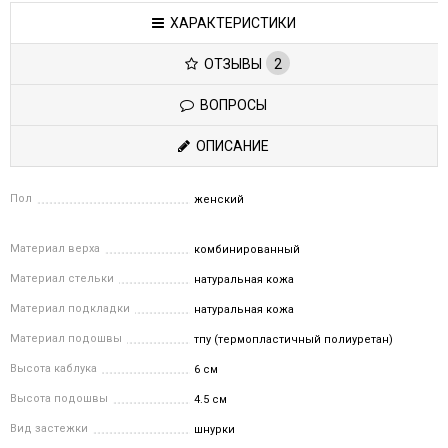
ХАРАКТЕРИСТИКИ
ОТЗЫВЫ
2
ВОПРОСЫ
ОПИСАНИЕ
Пол
женский
Материал верха
комбинированный
Материал стельки
натуральная кожа
Материал подкладки
натуральная кожа
Материал подошвы
тпу (термопластичный полиуретан)
Высота каблука
6 см
Высота подошвы
4.5 см
Вид застежки
шнурки