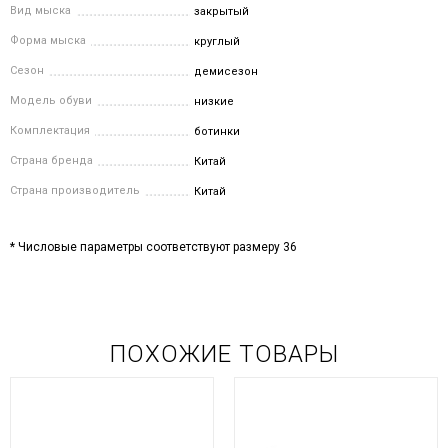
Вид мыска
закрытый
Форма мыска
круглый
Сезон
демисезон
Модель обуви
низкие
Комплектация
ботинки
Страна бренда
Китай
Страна производитель
Китай
* Числовые параметры соответствуют размеру 36
ПОХОЖИЕ ТОВАРЫ