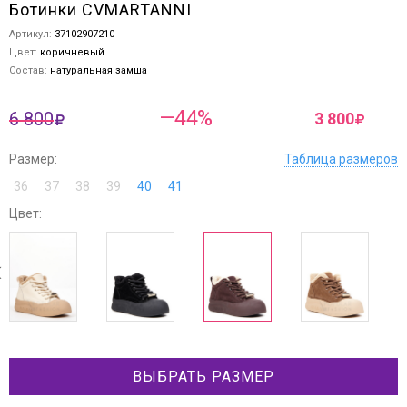
Ботинки CVMARTANNI
Артикул:
37102907210
Цвет:
коричневый
Состав:
натуральная замша
—44%
6 800
3 800
Размер:
Таблица размеров
36
37
38
39
40
41
Цвет:
next
ev
ВЫБРАТЬ РАЗМЕР