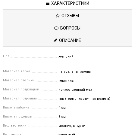
ХАРАКТЕРИСТИКИ
ОТЗЫВЫ
ВОПРОСЫ
ОПИСАНИЕ
Пол
женский
Материал верха
натуральная замша
Материал стельки
текстиль
Материал подкладки
искусственный мех
Материал подошвы
тпр (термопластичная резина)
Высота каблука
4 см
Высота подошвы
3 см
Вид застежки
молния, шнурки
Вид мыска
закрытый