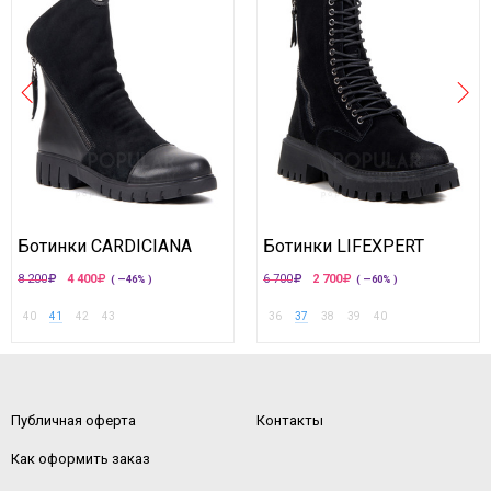
Ботинки CARDICIANA
Ботинки LIFEXPERT
8 200
4 400
6 700
2 700
( —46% )
( —60% )
40
41
42
43
36
37
38
39
40
Публичная оферта
Контакты
Как оформить заказ