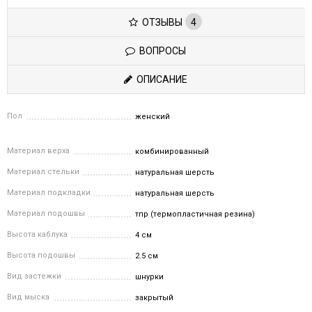
ОТЗЫВЫ
4
ВОПРОСЫ
ОПИСАНИЕ
Пол
женский
Материал верха
комбинированный
Материал стельки
натуральная шерсть
Материал подкладки
натуральная шерсть
Материал подошвы
тпр (термопластичная резина)
Высота каблука
4 см
Высота подошвы
2.5 см
Вид застежки
шнурки
Вид мыска
закрытый