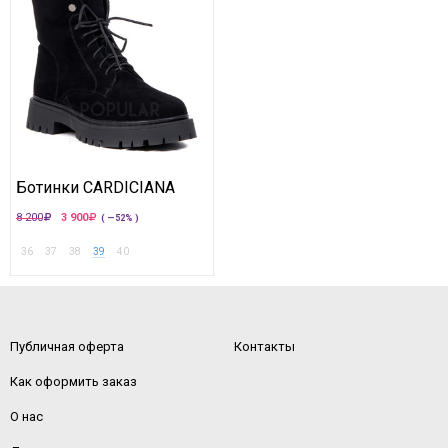
Ботинки CARDICIANA
8 200
3 900
( —52% )
36
37
38
39
40
Публичная оферта
Контакты
Как оформить заказ
О нас