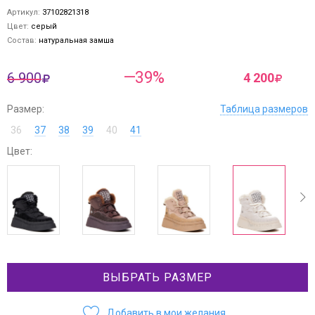
Артикул:
37102821318
Цвет:
серый
Состав:
натуральная замша
—39%
6 900
4 200
Размер:
Таблица размеров
36
37
38
39
40
41
Цвет:
ev
next
ВЫБРАТЬ РАЗМЕР
Добавить в мои желания