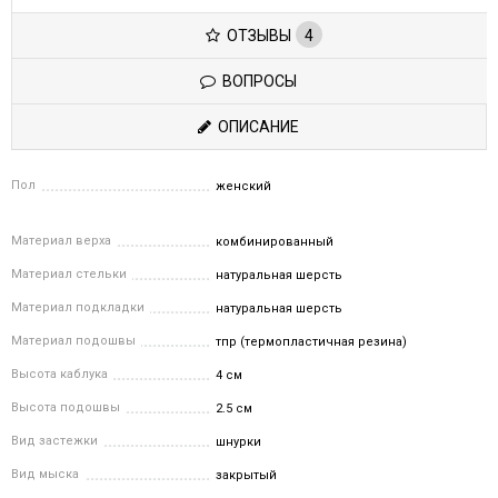
ОТЗЫВЫ
4
ВОПРОСЫ
ОПИСАНИЕ
Пол
женский
Материал верха
комбинированный
Материал стельки
натуральная шерсть
Материал подкладки
натуральная шерсть
Материал подошвы
тпр (термопластичная резина)
Высота каблука
4 см
Высота подошвы
2.5 см
Вид застежки
шнурки
Вид мыска
закрытый