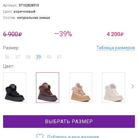
Артикул:
37102828310
Цвет:
коричневый
Состав:
натуральная замша
—39%
6 900
4 200
Размер:
Таблица размеров
36
37
38
39
40
41
Цвет:
ev
next
ВЫБРАТЬ РАЗМЕР
Добавить в мои желания