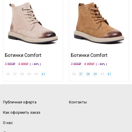
Ботинки Comfort
Ботинки Comfort
7 900
4 400
7 900
4 400
( —44% )
( —44% )
36
37
38
39
40
41
36
37
38
39
40
41
Публичная оферта
Контакты
Как оформить заказ
О нас