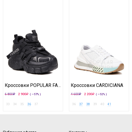
Кроссовки POPULAR FASHION
Кроссовки CARDICIANA
6 800
2 900
4 600
2 200
( —57% )
( —52% )
33
34
35
36
37
36
37
38
39
40
41