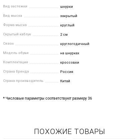
Вид застежки
шнурки
Вид мыска
закрытый
Форма мыска
круглый
Скрытый каблук
2 см
Сезон
круглогодичный
Модель обуви
на шнурках
Комплектация
кроссовки
Страна бренда
Россия
Страна производитель
Китай
* Числовые параметры соответствуют размеру 36
ПОХОЖИЕ ТОВАРЫ