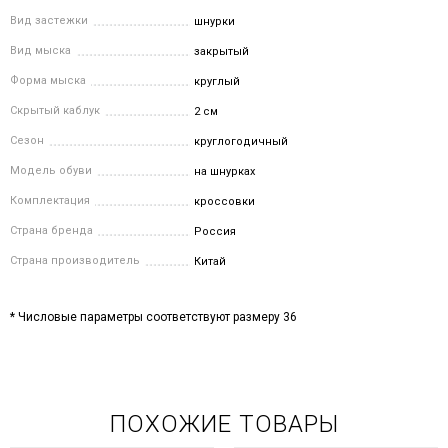
Вид застежки
шнурки
Вид мыска
закрытый
Форма мыска
круглый
Скрытый каблук
2 см
Сезон
круглогодичный
Модель обуви
на шнурках
Комплектация
кроссовки
Страна бренда
Россия
Страна производитель
Китай
* Числовые параметры соответствуют размеру 36
ПОХОЖИЕ ТОВАРЫ