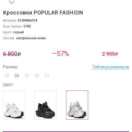
Кроссовки POPULAR FASHION
Артикул:
01304866318
Код товара:
S18C
Цвет:
серый
Состав:
натуральная кожа
—57%
6 800
2 900
Размер:
Таблица размеров
33
34
35
36
37
Цвет: