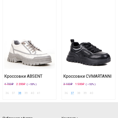
Кроссовки ABSENT
Кроссовки CVMARTANNI
4 700
2 200
3 100
1 500
( —53% )
( —52% )
36
37
38
39
40
41
36
37
38
39
40