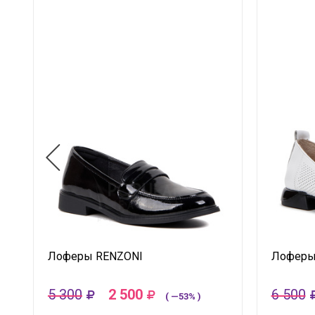
Лоферы RENZONI
Лоферы
5 300
2 500
6 500
( —53% )