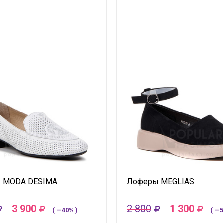
 MODA DESIMA
Лоферы MEGLIAS
3 900
2 800
1 300
( —40% )
( —5