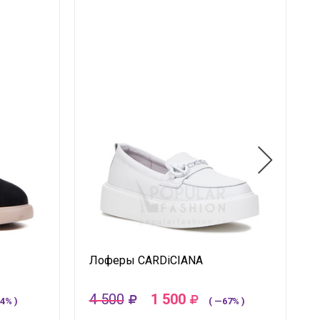
Лоферы CARDiCIANA
4 500
1 500
4% )
( —67% )