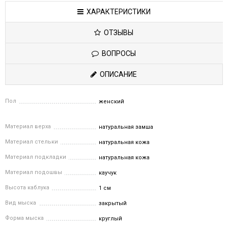
ХАРАКТЕРИСТИКИ
ОТЗЫВЫ
ВОПРОСЫ
ОПИСАНИЕ
Пол
женский
Материал верха
натуральная замша
Материал стельки
натуральная кожа
Материал подкладки
натуральная кожа
Материал подошвы
каучук
Высота каблука
1 см
Вид мыска
закрытый
Форма мыска
круглый