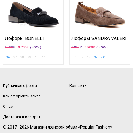
Лоферы BONELLI
Лоферы SANDRA VALERI
5 900
3 700
8 800
5 500
( —37% )
( —38% )
36
37
38
39
40
41
36
37
38
39
40
Публичная оферта
Контакты
Как оформить заказ
О нас
Доставка и возврат
© 2017–2026 Магазин женской обуви «Popular Fashion»