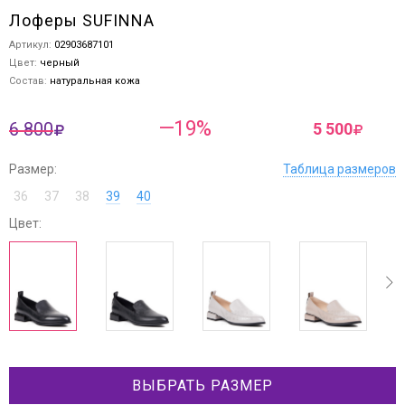
Лоферы SUFINNA
Артикул:
02903687101
Цвет:
черный
Состав:
натуральная кожа
—19%
6 800
5 500
Размер:
Таблица размеров
36
37
38
39
40
Цвет:
ev
next
ВЫБРАТЬ РАЗМЕР