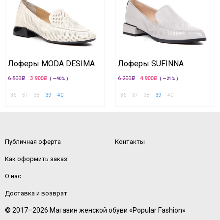
Лоферы MODA DESIMA
Лоферы SUFINNA
6 500
3 900
6 200
4 900
( —40% )
( —21% )
36
37
38
39
40
36
37
38
39
40
Публичная оферта
Контакты
Как оформить заказ
О нас
Доставка и возврат
© 2017–2026 Магазин женской обуви «Popular Fashion»