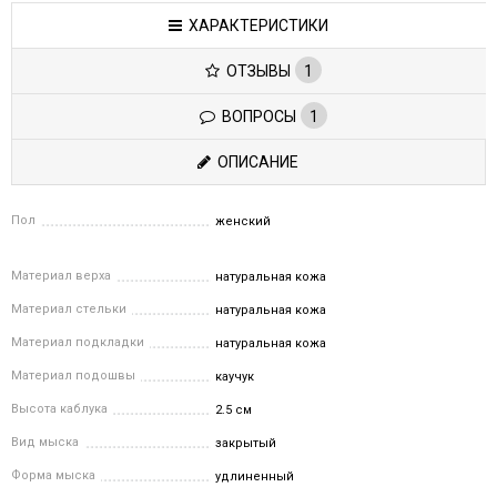
ХАРАКТЕРИСТИКИ
ОТЗЫВЫ
1
ВОПРОСЫ
1
ОПИСАНИЕ
Пол
женский
Материал верха
натуральная кожа
Материал стельки
натуральная кожа
Материал подкладки
натуральная кожа
Материал подошвы
каучук
Высота каблука
2.5 см
Вид мыска
закрытый
Форма мыска
удлиненный