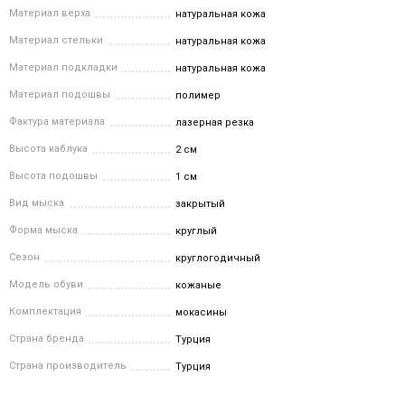
Материал верха
натуральная кожа
Материал стельки
натуральная кожа
Материал подкладки
натуральная кожа
Материал подошвы
полимер
Фактура материала
лазерная резка
Высота каблука
2 см
Высота подошвы
1 см
Вид мыска
закрытый
Форма мыска
круглый
Сезон
круглогодичный
Модель обуви
кожаные
Комплектация
мокасины
Страна бренда
Турция
Страна производитель
Турция