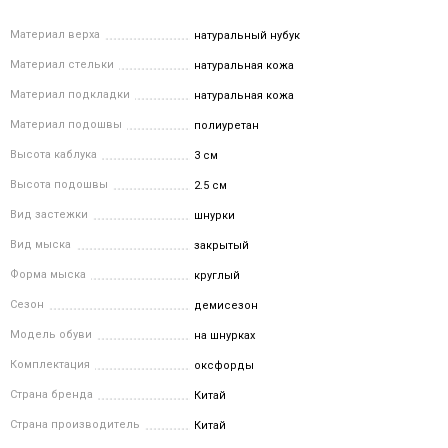
Материал верха
натуральный нубук
Материал стельки
натуральная кожа
Материал подкладки
натуральная кожа
Материал подошвы
полиуретан
Высота каблука
3 см
Высота подошвы
2.5 см
Вид застежки
шнурки
Вид мыска
закрытый
Форма мыска
круглый
Сезон
демисезон
Модель обуви
на шнурках
Комплектация
оксфорды
Страна бренда
Китай
Страна производитель
Китай