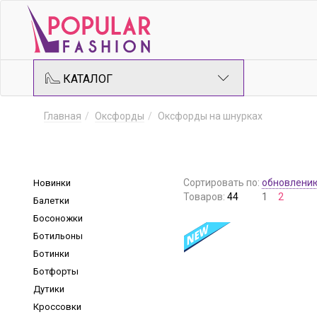
КАТАЛОГ
Главная
Оксфорды
Оксфорды на шнурках
Сортировать по:
обновлени
Новинки
Товаров:
44
1
2
Балетки
Босоножки
Ботильоны
Ботинки
Ботфорты
Дутики
Кроссовки