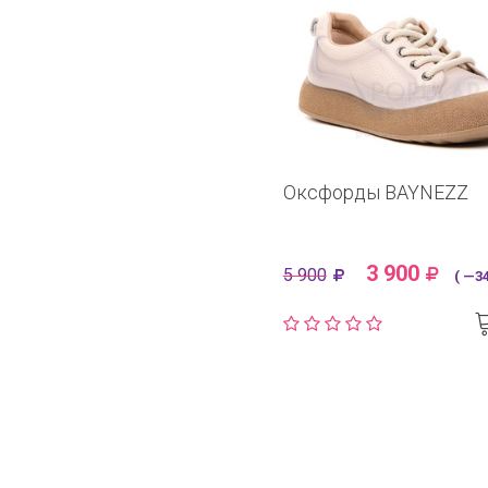
Оксфорды BAYNEZZ
3 900
5 900
( —34