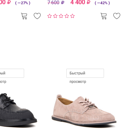
00
4 400
7 600
( —27% )
( —42% )
рый
Быстрый
мотр
просмотр