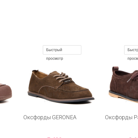
Быстрый
Быст
просмотр
прос
Оксфорды GERONEA
Оксфорды Pa