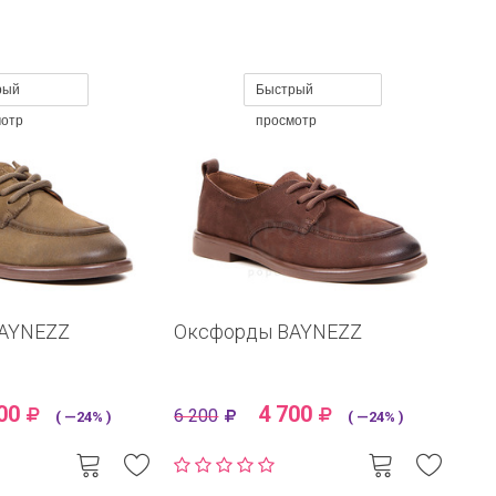
рый
Быстрый
мотр
просмотр
AYNEZZ
Оксфорды BAYNEZZ
00
4 700
6 200
( —24% )
( —24% )