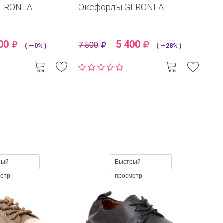
GERONEA
Оксфорды GERONEA
00
5 400
7 500
( —0% )
( —28% )
рый
Быстрый
мотр
просмотр