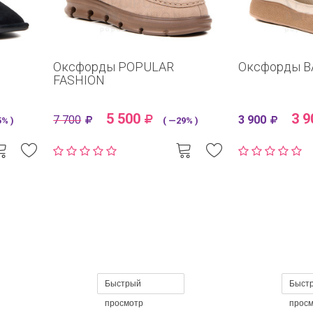
Оксфорды POPULAR
Оксфорды B
FASHION
5 500
3 9
7 700
3 900
% )
( —29% )
Быстрый
Быст
просмотр
прос