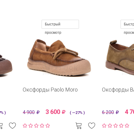
Быстрый
Быст
просмотр
прос
Оксфорды Paolo Moro
Оксфорды B
3 600
4 7
4 900
6 200
% )
( —27% )