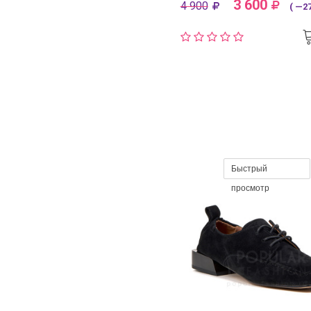
3 600
4 900
( —27
Быстрый
просмотр