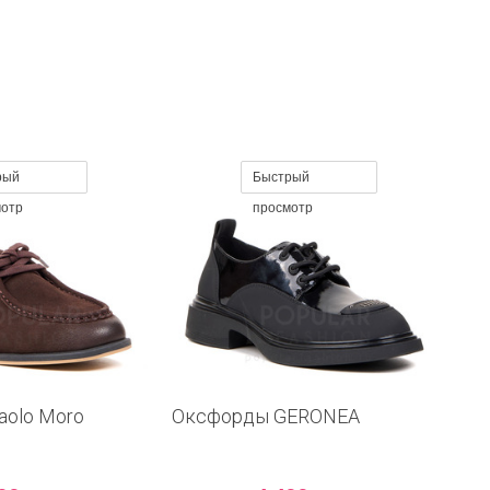
рый
Быстрый
мотр
просмотр
olo Moro
Оксфорды GERONEA