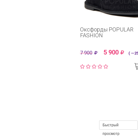
Оксфорды POPULAR
FASHION
5 900
7 900
( —25
Быстрый
просмотр