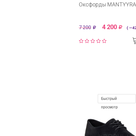
Оксфорды MANTYYRA
4 200
7 200
( —42
Быстрый
просмотр