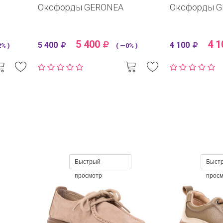
Оксфорды GERONEA
Оксфорды 
5 400
4 1
5 400
4 100
% )
( —0% )
Быстрый
Быст
просмотр
прос