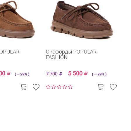
POPULAR
Оксфорды POPULAR
FASHION
00
5 500
7 700
( —29% )
( —29% )