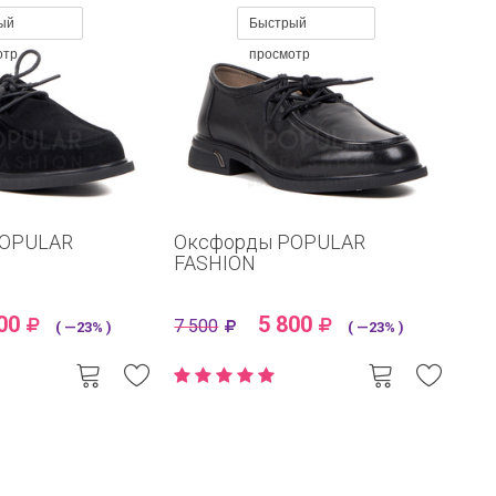
ый
Быстрый
отр
просмотр
POPULAR
Оксфорды POPULAR
FASHION
00
5 800
7 500
( —23% )
( —23% )