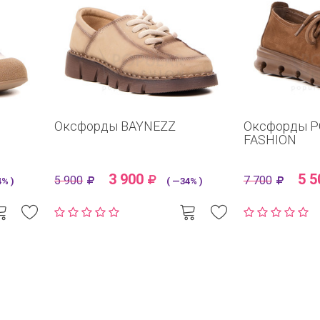
Оксфорды BAYNEZZ
Оксфорды 
FASHION
3 900
5 5
5 900
7 700
% )
( —34% )