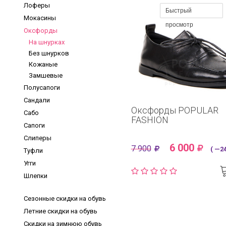
Лоферы
Быстрый
Мокасины
просмотр
Оксфорды
На шнурках
Без шнурков
Кожаные
Замшевые
Полусапоги
Сандали
Оксфорды POPULAR
Сабо
FASHION
Сапоги
Слиперы
6 000
7 900
( —24
Туфли
Угги
Шлепки
Сезонные скидки на обувь
Летние скидки на обувь
Скидки на зимнюю обувь