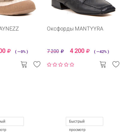
AYNEZZ
Оксфорды MANTYYRA
00
4 200
7 200
( —0% )
( —42% )
рый
Быстрый
мотр
просмотр