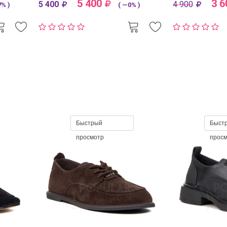
5 400
3 6
5 400
4 900
% )
( —0% )
Быстрый
Быст
просмотр
прос