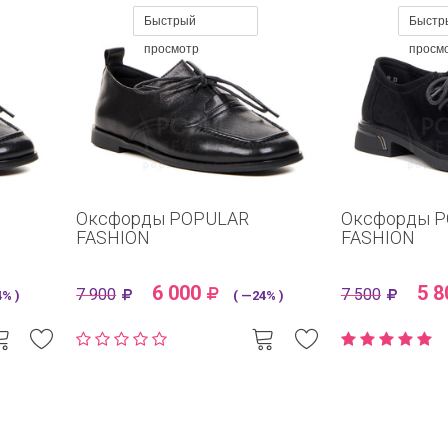
Быстрый
Быстр
просмотр
просм
Оксфорды POPULAR
Оксфорды 
FASHION
FASHION
6 000
5 8
7 900
7 500
% )
( —24% )