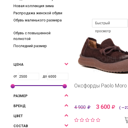
Новая коллекция зима
Распродажа женской обуви
Обувь маленького размера
Быстрый
просмотр
Обувь с повышенной
полнотой
Последний размер
ЦЕНА
Оксфорды Paolo Moro
РАЗМЕР
3 600
БРЕНД
4 900
( —27
ЦВЕТ
СОСТАВ