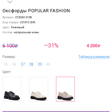
Оксфорды POPULAR FASHION
Артикул:
27202612108
Код товара:
C2101C-2HK
Цвет:
бежевый
Состав:
натуральная кожа
—31%
6 100
4 200
Размер:
Таблица размеров
35
36
37
38
39
40
Цвет: