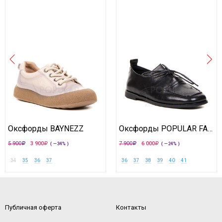
Оксфорды BAYNEZZ
Оксфорды POPULAR FASHION
5 900
3 900
7 900
6 000
( —34% )
( —24% )
34
35
36
37
36
37
38
39
40
41
Публичная оферта
Контакты