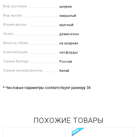
Вид застежки
шнурки
Вид мыска
закрытый
Форма мыска
круглый
Сезон
демисезон
Модель обуви
на шнурках
Комплектация
оксфорды
Страна бренда
Россия
Страна производитель
Китай
* Числовые параметры соответствуют размеру 36
ПОХОЖИЕ ТОВАРЫ