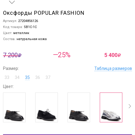
Оксфорды POPULAR FASHION
Артикул:
27204856126
Код товара:
SB1C-1C
Цвет:
металлик
Состав:
натуральная кожа
—25%
7 200
5 400
Размер:
Таблица размеров
33
34
35
36
37
Цвет:
ev
next