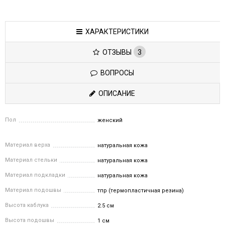
ХАРАКТЕРИСТИКИ
ОТЗЫВЫ
3
ВОПРОСЫ
ОПИСАНИЕ
Пол
женский
Материал верха
натуральная кожа
Материал стельки
натуральная кожа
Материал подкладки
натуральная кожа
Материал подошвы
тпр (термопластичная резина)
Высота каблука
2.5 см
Высота подошвы
1 см