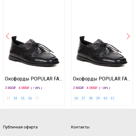
Оксфорды POPULAR FASHION
Оксфорды POPULAR FASHION
7 900
6 000
7 900
6 000
( —24% )
( —24% )
33
34
35
36
37
36
37
38
39
40
41
Публичная оферта
Контакты