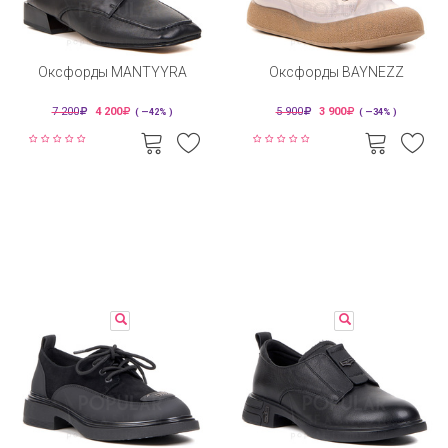
Оксфорды MANTYYRA
Оксфорды BAYNEZZ
7 200
4 200
5 900
3 900
( —42% )
( —34% )