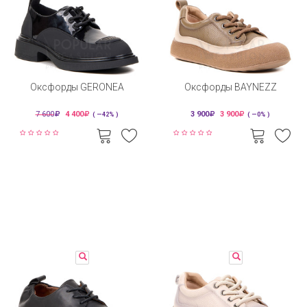
Оксфорды GERONEA
Оксфорды BAYNEZZ
7 600
4 400
3 900
3 900
( —42% )
( —0% )