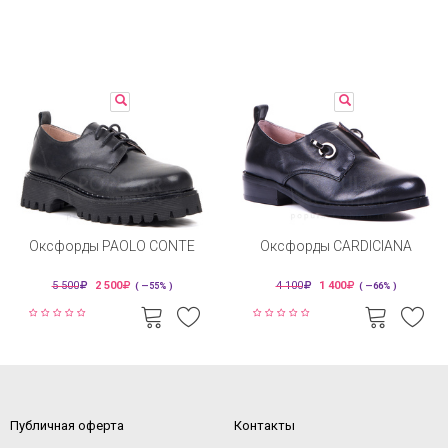
Оксфорды PAOLO CONTE
Оксфорды CARDICIANA
5 500
2 500
4 100
1 400
( —55% )
( —66% )
Публичная оферта
Контакты