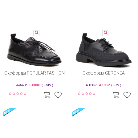
Оксфорды POPULAR FASHION
Оксфорды GERONEA
7 900
6 000
4 100
4 100
( —24% )
( —0% )