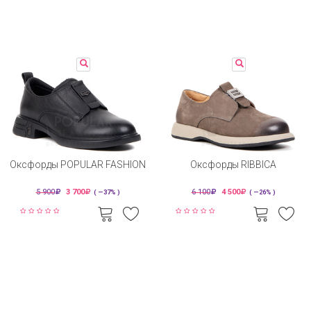
Оксфорды POPULAR FASHION
Оксфорды RIBBICA
5 900
3 700
6 100
4 500
( —37% )
( —26% )