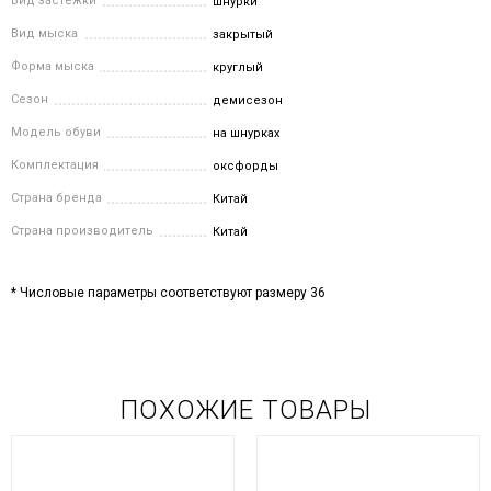
Вид застежки
шнурки
Вид мыска
закрытый
Форма мыска
круглый
Сезон
демисезон
Модель обуви
на шнурках
Комплектация
оксфорды
Страна бренда
Китай
Страна производитель
Китай
* Числовые параметры соответствуют размеру 36
ПОХОЖИЕ ТОВАРЫ