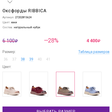
Оксфорды RIBBICA
Артикул:
27202815624
Цвет:
хаки
Состав:
натуральный нубук
—28%
6 100
4 400
Размер:
Таблица размеров
36
37
38
39
40
41
Цвет:
ВЫБРАТЬ РАЗМЕР