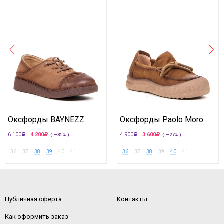
Оксфорды BAYNEZZ
Оксфорды Paolo Moro
6 100
4 200
4 900
3 600
( —31% )
( —27% )
36
37
38
39
40
41
36
37
38
39
40
41
Публичная оферта
Контакты
Как оформить заказ